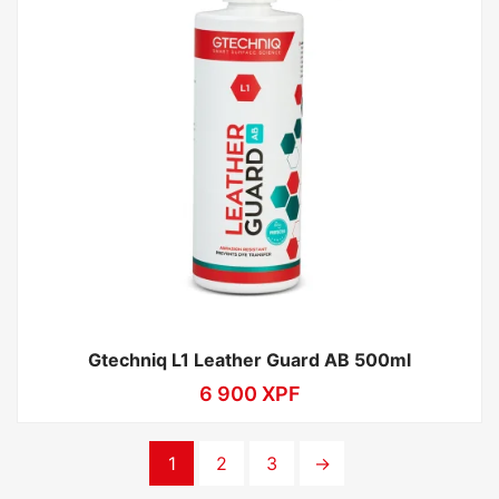
Gtechniq L1 Leather Guard AB 500ml
6 900
XPF
1
2
3
→