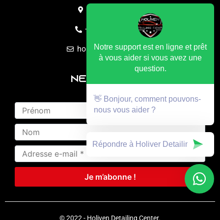
Punaauia, Tahiti
+689 87 00 27 27
Notre support est en ligne et prêt
holivendc@gmail.com
à vous aider si vous avez une
question.
Newsletter
👋 Bonjour, comment pouvons-
nous vous aider ?
© 2022 - Holiven Detailing Center.